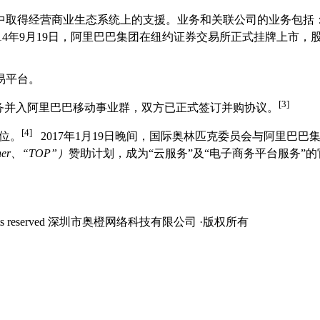
中取得经营商业生态系统上的支援。业务和关联公司的业务包括
014年9月19日，阿里巴巴集团在纽约证券交易所正式挂牌上市，股
易平台。
[3]
发业务并入阿里巴巴移动事业群，双方已正式签订并购协议。
[4]
8位。
2017年1月19日晚间，国际奥林匹克委员会与阿里巴巴
rtner、“TOP”）
赞助计划，成为“云服务”及“电子商务平台服务”
d. All rights reserved 深圳市奥橙网络科技有限公司 ·版权所有